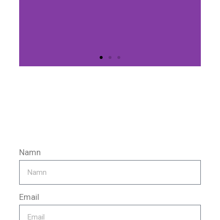
Maskiner och
redskap
Stora delar av bakningen sker i
köket. Vi har kommit långt i
utvecklingen vad gäller att
underlätta för vår bakning...
Namn
Klicka här
Email