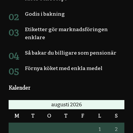
Godis i bakning
Etiketter gör marknadsföringen
enklare
Så bakar du billigare som pensionär
Förnya köket med enkla medel
Kalender
augusti 2026
M
T
O
T
F
L
S
1
2