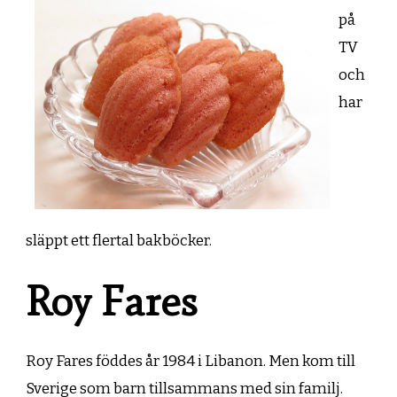
på
TV
och
har
släppt ett flertal bakböcker.
Roy Fares
Roy Fares föddes år 1984 i Libanon. Men kom till
Sverige som barn tillsammans med sin familj.