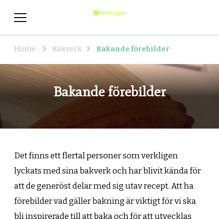
kakbloggen.se
Allt om bakning
Home
Bakverk
Bakande förebilder
Bakande förebilder
Det finns ett flertal personer som verkligen
lyckats med sina bakverk och har blivit kända för
att de generöst delar med sig utav recept. Att ha
förebilder vad gäller bakning är viktigt för vi ska
bli inspirerade till att baka och för att utvecklas