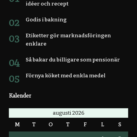
idéer och recept
Godis i bakning
Etiketter gör marknadsföringen
enklare
Så bakar du billigare som pensionär
Förnya köket med enkla medel
Kalender
augusti 2026
M
T
O
T
F
L
S