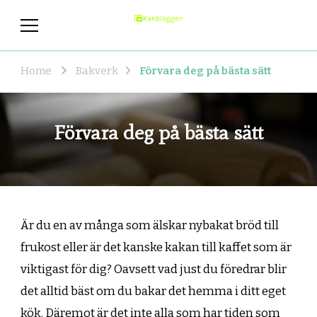
kakbloggen.se
Allt om bakning
Home
Bakverk
Förvara deg på bästa sätt
Förvara deg på bästa sätt
Är du en av många som älskar nybakat bröd till
frukost eller är det kanske kakan till kaffet som är
viktigast för dig? Oavsett vad just du föredrar blir
det alltid bäst om du bakar det hemma i ditt eget
kök. Däremot är det inte alla som har tiden som